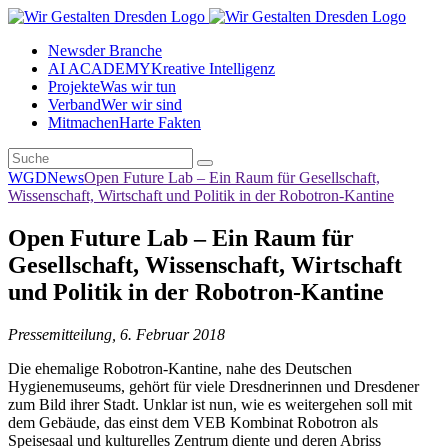
News
der Branche
AI ACADEMY
Kreative Intelligenz
Projekte
Was wir tun
Verband
Wer wir sind
Mitmachen
Harte Fakten
WGD
News
Open Future Lab – Ein Raum für Gesellschaft,
Wissenschaft, Wirtschaft und Politik in der Robotron-Kantine
Open Future Lab – Ein Raum für
Gesellschaft, Wissenschaft, Wirtschaft
und Politik in der Robotron-Kantine
Pressemitteilung, 6. Februar 2018
Die ehemalige Robotron-Kantine, nahe des Deutschen
Hygienemuseums, gehört für viele Dresdnerinnen und Dresdener
zum Bild ihrer Stadt. Unklar ist nun, wie es weitergehen soll mit
dem Gebäude, das einst dem VEB Kombinat Robotron als
Speisesaal und kulturelles Zentrum diente und deren Abriss