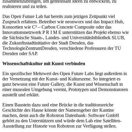
zusammenzubringen, um gemeinsam Ideen zu entwickeln, zu
realisieren und zu teilen.
Das Open Future Lab hat bereits zum jetzigen Zeitpunkt viel
Zuspruch erfahren. Betreiber wie neonworx und das Impact Hub,
Konsortien wie C³ – Carbon Concrete Composite oder das
Innovationsnetzwerk P R I M E unterstützen das Projekt ebenso wie
die Sächsische Staats-, Landes- und Universitätsbibliothek SLUB,
die Zukunftsstadtinitiative der Stadt Dresden, das
TechnologieZentrumDresden, verschiedene Professuren der TU
Dresden oder SAP.
Wissenschaftskultur mit Kunst verbinden
Ein spezifischer Mehrwert des Open Future Labs liegt außerdem in
der Vernetzung mit der Kunst- und Kulturszene. So integriert es
ganz bewusst eine Future Gallery, die Kunst und Wissenschaft in
einer musealen Umgebung vereint, Prototypen und Demonstratoren
ausstellt und erklärt.
Einen Baustein dazu und eine Brücke in die traditionsreiche
Geschichte des Hause könnte der Namensgeber der Kantine
machen, denn auch die Robotron Datenbank- Software GmbH
gehört zu den Unterstützern und würde dem Lab eine Satelliten-
Ausstellung zur Historie von Robotron zur Verfügung stellen.