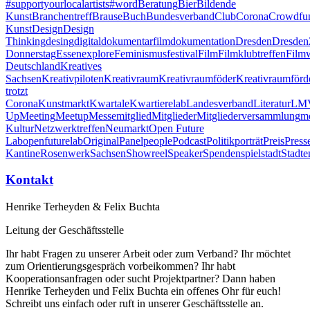
#supportyourlocalartists
#word
Beratung
Bier
Bildende
Kunst
Branchentreff
Brause
Buch
Bundesverband
Club
Corona
Crowdfu
Kunst
Design
Design
Thinking
desing
digital
dokumentarfilm
dokumentation
Dresden
Dresden
Donnerstag
Essen
explore
Feminismus
festival
Film
Filmklubtreffen
Filmw
Deutschland
Kreatives
Sachsen
Kreativpiloten
Kreativraum
Kreativraumföder
Kreativraumförd
trotzt
Corona
Kunstmarkt
Kwartale
Kwartiere
lab
Landesverband
Literatur
LM
Up
Meeting
Meetup
Messe
mitglied
Mitglieder
Mitgliederversammlung
m
Kultur
Netzwerktreffen
Neumarkt
Open Future
Lab
openfuturelab
Original
Panel
people
Podcast
Politik
porträt
Preis
Press
Kantine
Rosenwerk
Sachsen
Showreel
Speaker
Spenden
spiel
stadt
Stadte
Kontakt
Henrike Terheyden & Felix Buchta
Leitung der Geschäftsstelle
Ihr habt Fragen zu unserer Arbeit oder zum Verband? Ihr möchtet
zum Orientierungsgespräch vorbeikommen? Ihr habt
Kooperationsanfragen oder sucht Projektpartner? Dann haben
Henrike Terheyden und Felix Buchta ein offenes Ohr für euch!
Schreibt uns einfach oder ruft in unserer Geschäftsstelle an.