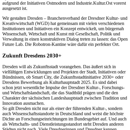
aufgrund der Initiativen Ostmodern und Industrie.Kultur.Ost vorerst
ausgesetzt ist.
Wir gestalten Dresden – Branchenverband der Dresdner Kultur- und
Kreativwirtschaft (WGD) hat gemeinsam mit vielen verschiedenen
Institutionen und Initiativen ein Konzept entwickelt, um bürgernah
Wissenschaft, Wirtschaft und Kunst mit Gesellschaft, Politik und
Verwaltung in einen konstruktiven Dialog treten zu lassen: das Open
Future Lab. Die Robotron-Kantine wäre dafür ein perfekter Ort.
Zukunft Dresdens 2030+
Dresden will als Zukunftsstadt vorangehen. Das äußert sich in
vielfältigen Entwicklungen und Projekten der Stadt, Initiativen oder
Bündnissen, ob Smart City, die Zukunftsstadtinitiative 2030+ oder
Dresdens Bewerbung als Kulturhauptstadt 2025. Es sind dabei
schon jetzt wesentliche Impulse der Dresdner Kultur-, Forschungs-
und Wirtschaftslandschaft, die das Stadtbild prägen und die den
Charakter der sächsischen Landeshauptstadt zwischen Tradition und
Innovation ausmachen.
So gilt Dresden nicht nur als einer der führenden Kultur-, sondern
auch Wissenschaftsstandorte in Deutschland und weist die höchste
Dichte an Forschungseinrichtungen im Bundesgebiet auf. Und auch
als Wirtschafts- und Dienstleistungsstandort steht Dresden anderen
Städten nicht nach. Viele Dresdnerinnen und Dresdner kennen