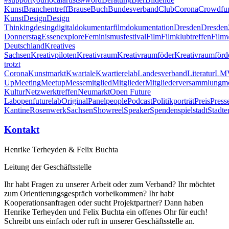
Kunst
Branchentreff
Brause
Buch
Bundesverband
Club
Corona
Crowdfu
Kunst
Design
Design
Thinking
desing
digital
dokumentarfilm
dokumentation
Dresden
Dresden
Donnerstag
Essen
explore
Feminismus
festival
Film
Filmklubtreffen
Filmw
Deutschland
Kreatives
Sachsen
Kreativpiloten
Kreativraum
Kreativraumföder
Kreativraumförd
trotzt
Corona
Kunstmarkt
Kwartale
Kwartiere
lab
Landesverband
Literatur
LM
Up
Meeting
Meetup
Messe
mitglied
Mitglieder
Mitgliederversammlung
m
Kultur
Netzwerktreffen
Neumarkt
Open Future
Lab
openfuturelab
Original
Panel
people
Podcast
Politik
porträt
Preis
Press
Kantine
Rosenwerk
Sachsen
Showreel
Speaker
Spenden
spiel
stadt
Stadte
Kontakt
Henrike Terheyden & Felix Buchta
Leitung der Geschäftsstelle
Ihr habt Fragen zu unserer Arbeit oder zum Verband? Ihr möchtet
zum Orientierungsgespräch vorbeikommen? Ihr habt
Kooperationsanfragen oder sucht Projektpartner? Dann haben
Henrike Terheyden und Felix Buchta ein offenes Ohr für euch!
Schreibt uns einfach oder ruft in unserer Geschäftsstelle an.