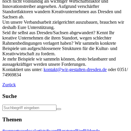
noch nicht vollständig als wichtiger Wirtschaftsfaktor und
Innovationstreiber angesehen. Aufgrund verschärfter
Standortfaktoren wandern Kreativunternehmen aus Dresden und
Sachsen ab.
Um unsere Verbandsarbeit zielgerichtet auszubauen, brauchen wir
deshalb Eure Unterstützung.
Seid ihr selbst aus Dresden/Sachsen abgewandert? Kennt Ihr
kreative Unternehmen die ihren Standort, wegen schlechter
Rahmenbedingungen verlagert haben? Wir sammeln konkrete
Beispiele um aufgeschlossenere Strukturen für die Kultur- und
Kreativwirtschaft zu fordern.
Je mehr Beispiele wir sammeln können, desto belastbarer und
aussagekräftiger werden unsere Forderungen.
Kontaktiert uns unter:
kontakt@wir-gestalten-dresden.de
oder 0351/
74969834
Zurück
Suche
Themen
#supportyourlocalartists
#word
Beratung
Bier
Bildende