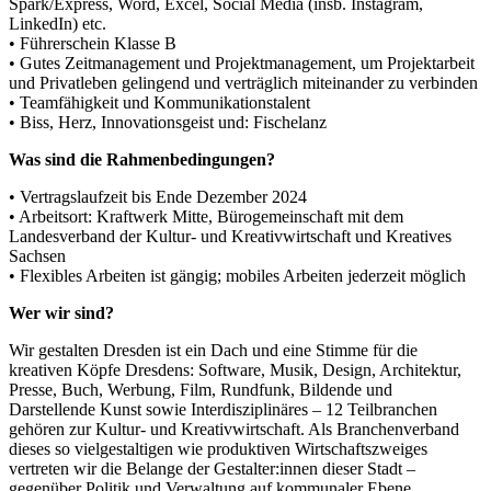
Spark/Express, Word, Excel, Social Media (insb. Instagram,
LinkedIn) etc.
• Führerschein Klasse B
• Gutes Zeitmanagement und Projektmanagement, um Projektarbeit
und Privatleben gelingend und verträglich miteinander zu verbinden
• Teamfähigkeit und Kommunikationstalent
• Biss, Herz, Innovationsgeist und: Fischelanz
Was sind die Rahmenbedingungen?
• Vertragslaufzeit bis Ende Dezember 2024
• Arbeitsort: Kraftwerk Mitte, Bürogemeinschaft mit dem
Landesverband der Kultur- und Kreativwirtschaft und Kreatives
Sachsen
• Flexibles Arbeiten ist gängig; mobiles Arbeiten jederzeit möglich
Wer wir sind?
Wir gestalten Dresden ist ein Dach und eine Stimme für die
kreativen Köpfe Dresdens: Software, Musik, Design, Architektur,
Presse, Buch, Werbung, Film, Rundfunk, Bildende und
Darstellende Kunst sowie Interdisziplinäres – 12 Teilbranchen
gehören zur Kultur- und Kreativwirtschaft. Als Branchenverband
dieses so vielgestaltigen wie produktiven Wirtschaftszweiges
vertreten wir die Belange der Gestalter:innen dieser Stadt –
gegenüber Politik und Verwaltung auf kommunaler Ebene.