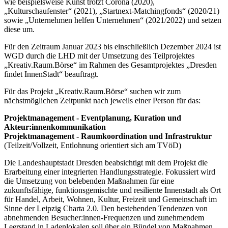
wie beispielsweise Kunst trotzt Corona (2020),
„Kulturschaufenster“ (2021), „Startnext-Matchingfonds“ (2020/21)
sowie „Unternehmen helfen Unternehmen“ (2021/2022) und setzen
diese um.
Für den Zeitraum Januar 2023 bis einschließlich Dezember 2024 ist
WGD durch die LHD mit der Umsetzung des Teilprojektes
„Kreativ.Raum.Börse“ im Rahmen des Gesamtprojektes „Dresden
findet InnenStadt“ beauftragt.
Für das Projekt „Kreativ.Raum.Börse“ suchen wir zum
nächstmöglichen Zeitpunkt nach jeweils einer Person für das:
Projektmanagement - Eventplanung, Kuration und
Akteur:innenkommunikation
Projektmanagement - Raumkoordination und Infrastruktur
(Teilzeit/Vollzeit, Entlohnung orientiert sich am TVöD)
Die Landeshauptstadt Dresden beabsichtigt mit dem Projekt die
Erarbeitung einer integrierten Handlungsstrategie. Fokussiert wird
die Umsetzung von belebenden Maßnahmen für eine
zukunftsfähige, funktionsgemischte und resiliente Innenstadt als Ort
für Handel, Arbeit, Wohnen, Kultur, Freizeit und Gemeinschaft im
Sinne der Leipzig Charta 2.0. Den bestehenden Tendenzen von
abnehmenden Besucher:innen-Frequenzen und zunehmendem
Leerstand in Ladenlokalen soll über ein Bündel von Maßnahmen