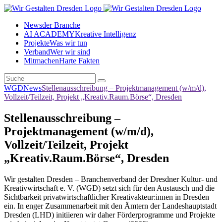
News
der Branche
AI ACADEMY
Kreative Intelligenz
Projekte
Was wir tun
Verband
Wer wir sind
Mitmachen
Harte Fakten
WGD
News
Stellenausschreibung – Projektmanagement (w/m/d),
Vollzeit/Teilzeit, Projekt „Kreativ.Raum.Börse“, Dresden
Stellenausschreibung –
Projektmanagement (w/m/d),
Vollzeit/Teilzeit, Projekt
„Kreativ.Raum.Börse“, Dresden
Wir gestalten Dresden – Branchenverband der Dresdner Kultur- und
Kreativwirtschaft e. V. (WGD) setzt sich für den Austausch und die
Sichtbarkeit privatwirtschaftlicher Kreativakteur:innen in Dresden
ein. In enger Zusammenarbeit mit den Ämtern der Landeshauptstadt
Dresden (LHD) initiieren wir daher Förderprogramme und Projekte