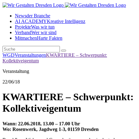
News
der Branche
AI ACADEMY
Kreative Intelligenz
Projekte
Was wir tun
Verband
Wer wir sind
Mitmachen
Harte Fakten
WGD
Veranstaltungen
KWARTIERE – Schwerpunkt:
Kollektiveigentum
Veranstaltung
22
/06/18
KWARTIERE – Schwerpunkt:
Kollektiveigentum
Wann: 22.06.2018, 13.00 – 17.00 Uhr
Wo: Rosenwerk, Jagdweg 1-3, 01159 Dresden