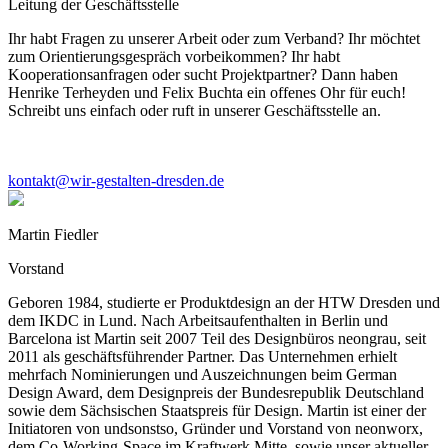
Leitung der Geschäftsstelle
Ihr habt Fragen zu unserer Arbeit oder zum Verband? Ihr möchtet
zum Orientierungsgespräch vorbeikommen? Ihr habt
Kooperationsanfragen oder sucht Projektpartner? Dann haben
Henrike Terheyden und Felix Buchta ein offenes Ohr für euch!
Schreibt uns einfach oder ruft in unserer Geschäftsstelle an.
kontakt@wir-gestalten-dresden.de
Martin Fiedler
Vorstand
Geboren 1984, studierte er Produktdesign an der HTW Dresden und
dem IKDC in Lund. Nach Arbeitsaufenthalten in Berlin und
Barcelona ist Martin seit 2007 Teil des Designbüros neongrau, seit
2011 als geschäftsführender Partner. Das Unternehmen erhielt
mehrfach Nominierungen und Auszeichnungen beim German
Design Award, dem Designpreis der Bundesrepublik Deutschland
sowie dem Sächsischen Staatspreis für Design. Martin ist einer der
Initiatoren von undsonstso, Gründer und Vorstand von neonworx,
dem Co-Working-Space im Kraftwerk Mitte, sowie unser aktueller