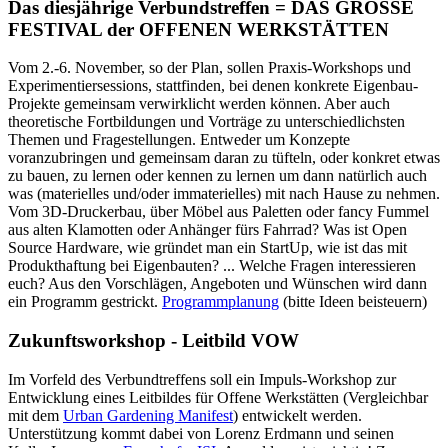
Das diesjährige Verbundstreffen = DAS GROSSE
FESTIVAL der OFFENEN WERKSTÄTTEN
Vom 2.-6. November, so der Plan, sollen Praxis-Workshops und
Experimentiersessions, stattfinden, bei denen konkrete Eigenbau-
Projekte gemeinsam verwirklicht werden können. Aber auch
theoretische Fortbildungen und Vorträge zu unterschiedlichsten
Themen und Fragestellungen. Entweder um Konzepte
voranzubringen und gemeinsam daran zu tüfteln, oder konkret etwas
zu bauen, zu lernen oder kennen zu lernen um dann natürlich auch
was (materielles und/oder immaterielles) mit nach Hause zu nehmen.
Vom 3D-Druckerbau, über Möbel aus Paletten oder fancy Fummel
aus alten Klamotten oder Anhänger fürs Fahrrad? Was ist Open
Source Hardware, wie gründet man ein StartUp, wie ist das mit
Produkthaftung bei Eigenbauten? ... Welche Fragen interessieren
euch? Aus den Vorschlägen, Angeboten und Wünschen wird dann
ein Programm gestrickt.
Programmplanung
(bitte Ideen beisteuern)
Zukunftsworkshop - Leitbild VOW
Im Vorfeld des Verbundtreffens soll ein Impuls-Workshop zur
Entwicklung eines Leitbildes für Offene Werkstätten (Vergleichbar
mit dem
Urban Gardening Manifest
) entwickelt werden.
Unterstützung kommt dabei von Lorenz Erdmann und seinen