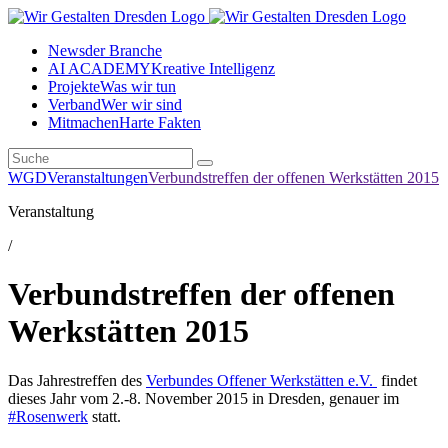
News
der Branche
AI ACADEMY
Kreative Intelligenz
Projekte
Was wir tun
Verband
Wer wir sind
Mitmachen
Harte Fakten
WGD
Veranstaltungen
Verbundstreffen der offenen Werkstätten 2015
Veranstaltung
/
Verbundstreffen der offenen
Werkstätten 2015
Das Jahrestreffen des
Verbundes Offener Werkstätten e.V.
findet
dieses Jahr vom 2.-8. November 2015 in Dresden, genauer im
#Rosenwerk
statt.