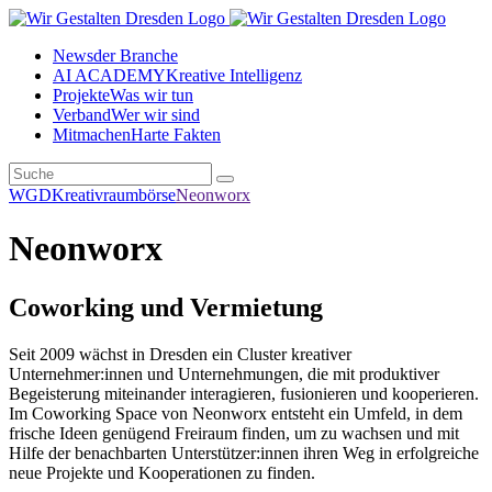
News
der Branche
AI ACADEMY
Kreative Intelligenz
Projekte
Was wir tun
Verband
Wer wir sind
Mitmachen
Harte Fakten
WGD
Kreativraumbörse
Neonworx
Neonworx
Coworking und Vermietung
Seit 2009 wächst in Dresden ein Cluster kreativer
Unternehmer:innen und Unternehmungen, die mit produktiver
Begeisterung miteinander interagieren, fusionieren und kooperieren.
Im Coworking Space von Neonworx entsteht ein Umfeld, in dem
frische Ideen genügend Freiraum finden, um zu wachsen und mit
Hilfe der benachbarten Unterstützer:innen ihren Weg in erfolgreiche
neue Projekte und Kooperationen zu finden.