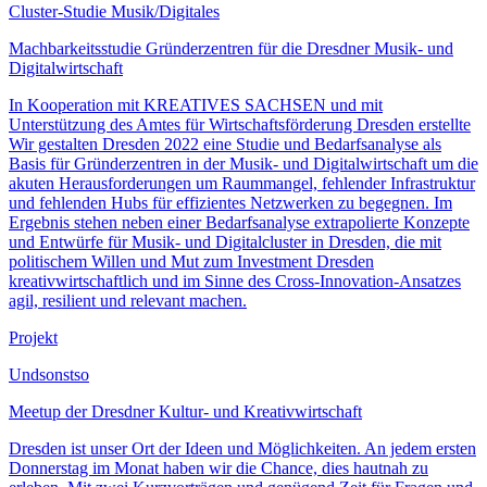
Cluster-Studie Musik/Digitales
Machbarkeitsstudie Gründerzentren für die Dresdner Musik- und
Digitalwirtschaft
In Kooperation mit KREATIVES SACHSEN und mit
Unterstützung des Amtes für Wirtschaftsförderung Dresden erstellte
Wir gestalten Dresden 2022 eine Studie und Bedarfsanalyse als
Basis für Gründerzentren in der Musik- und Digitalwirtschaft um die
akuten Herausforderungen um Raummangel, fehlender Infrastruktur
und fehlenden Hubs für effizientes Netzwerken zu begegnen. Im
Ergebnis stehen neben einer Bedarfsanalyse extrapolierte Konzepte
und Entwürfe für Musik- und Digitalcluster in Dresden, die mit
politischem Willen und Mut zum Investment Dresden
kreativwirtschaftlich und im Sinne des Cross-Innovation-Ansatzes
agil, resilient und relevant machen.
Projekt
Undsonstso
Meetup der Dresdner Kultur- und Kreativwirtschaft
Dresden ist unser Ort der Ideen und Möglichkeiten. An jedem ersten
Donnerstag im Monat haben wir die Chance, dies hautnah zu