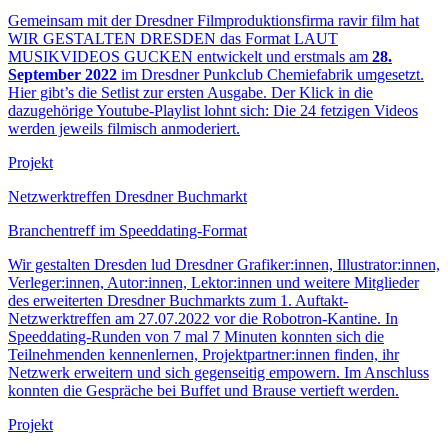
Gemeinsam mit der Dresdner Filmproduktionsfirma ravir film hat
WIR GESTALTEN DRESDEN das Format LAUT
MUSIKVIDEOS GUCKEN entwickelt und erstmals am
28.
September 2022
im Dresdner Punkclub Chemiefabrik umgesetzt.
Hier gibt’s die Setlist zur ersten Ausgabe. Der Klick in die
dazugehörige Youtube-Playlist lohnt sich: Die 24 fetzigen Videos
werden jeweils filmisch anmoderiert.
Projekt
Netzwerktreffen Dresdner Buchmarkt
Branchentreff im Speeddating-Format
Wir gestalten Dresden lud Dresdner Grafiker:innen, Illustrator:innen,
Verleger:innen, Autor:innen, Lektor:innen und weitere Mitglieder
des erweiterten Dresdner Buchmarkts zum 1. Auftakt-
Netzwerktreffen am 27.07.2022 vor die Robotron-Kantine. In
Speeddating-Runden von 7 mal 7 Minuten konnten sich die
Teilnehmenden kennenlernen, Projektpartner:innen finden, ihr
Netzwerk erweitern und sich gegenseitig empowern. Im Anschluss
konnten die Gespräche bei Buffet und Brause vertieft werden.
Projekt