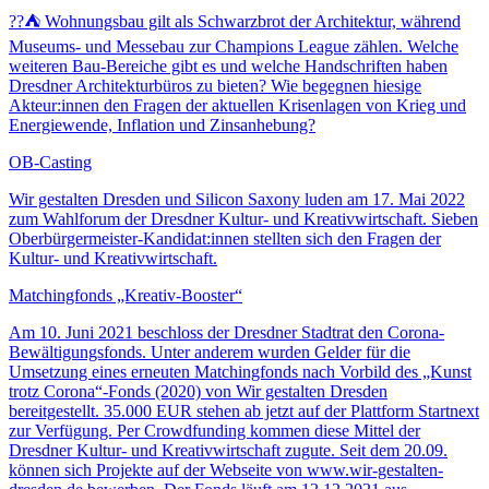
?️?️⛺️ Wohnungsbau gilt als Schwarzbrot der Architektur, während
Museums- und Messebau zur Champions League zählen. Welche
weiteren Bau-Bereiche gibt es und welche Handschriften haben
Dresdner Architekturbüros zu bieten? Wie begegnen hiesige
Akteur:innen den Fragen der aktuellen Krisenlagen von Krieg und
Energiewende, Inflation und Zinsanhebung?
OB-Casting
Wir gestalten Dresden und Silicon Saxony luden am 17. Mai 2022
zum Wahlforum der Dresdner Kultur- und Kreativwirtschaft. Sieben
Oberbürgermeister-Kandidat:innen stellten sich den Fragen der
Kultur- und Kreativwirtschaft.
Matchingfonds „Kreativ-Booster“
Am 10. Juni 2021 beschloss der Dresdner Stadtrat den Corona-
Bewältigungsfonds. Unter anderem wurden Gelder für die
Umsetzung eines erneuten Matchingfonds nach Vorbild des „Kunst
trotz Corona“-Fonds (2020) von Wir gestalten Dresden
bereitgestellt. 35.000 EUR stehen ab jetzt auf der Plattform Startnext
zur Verfügung. Per Crowdfunding kommen diese Mittel der
Dresdner Kultur- und Kreativwirtschaft zugute. Seit dem 20.09.
können sich Projekte auf der Webseite von www.wir-gestalten-