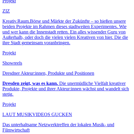
Projekt
ZIZ
Kreativ.Raum.Börse und Märkte der Zukünfte – so hießen unsere
beiden Projekte im Rahmen dieses stadtweiten Experimentes. Wie
und wer kann die Innenstadt retten. Ein alles wissender Guru von
Außerhalb, oder doch die vielen vielen Kreativen von hier. Die die
ihre Stadt gemeinsam voranbringen.
Projekt
Showreels
Dresdner Akteur:innen, Produkte und Positionen
Dresden zeigt, was es kann.
Die unermüdliche Vielfalt kreativer
Produkte, Projekte und ihrer Akteur:innen wächst und wandelt sich
stetig.
Projekt
LAUT MUSIKVIDEOS GUCKEN
Das unterhaltsame Netzwerktreffen der lokalen Musik- und
Filmwirtschaft