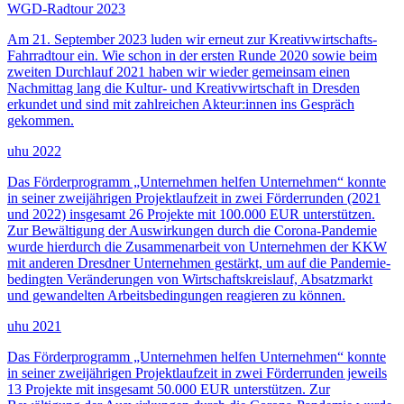
WGD-Radtour 2023
Am 21. September 2023 luden wir erneut zur Kreativwirtschafts-
Fahrradtour ein. Wie schon in der ersten Runde 2020 sowie beim
zweiten Durchlauf 2021 haben wir wieder gemeinsam einen
Nachmittag lang die Kultur- und Kreativwirtschaft in Dresden
erkundet und sind mit zahlreichen Akteur:innen ins Gespräch
gekommen.
uhu 2022
Das Förderprogramm „Unternehmen helfen Unternehmen“ konnte
in seiner zweijährigen Projektlaufzeit in zwei Förderrunden (2021
und 2022) insgesamt 26 Projekte mit 100.000 EUR unterstützen.
Zur Bewältigung der Auswirkungen durch die Corona-Pandemie
wurde hierdurch die Zusammenarbeit von Unternehmen der KKW
mit anderen Dresdner Unternehmen gestärkt, um auf die Pandemie-
bedingten Veränderungen von Wirtschaftskreislauf, Absatzmarkt
und gewandelten Arbeitsbedingungen reagieren zu können.
uhu 2021
Das Förderprogramm „Unternehmen helfen Unternehmen“ konnte
in seiner zweijährigen Projektlaufzeit in zwei Förderrunden jeweils
13 Projekte mit insgesamt 50.000 EUR unterstützen. Zur