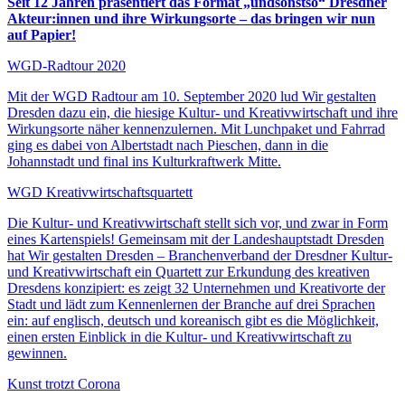
Seit 12 Jahren präsentiert das Format „undsonstso“ Dresdner
Akteur:innen und ihre Wirkungsorte – das bringen wir nun
auf Papier!
WGD-Radtour 2020
Mit der WGD Radtour am 10. September 2020 lud Wir gestalten
Dresden dazu ein, die hiesige Kultur- und Kreativwirtschaft und ihre
Wirkungsorte näher kennenzulernen. Mit Lunchpaket und Fahrrad
ging es dabei von Albertstadt nach Pieschen, dann in die
Johannstadt und final ins Kulturkraftwerk Mitte.
WGD Kreativwirtschaftsquartett
Die Kultur- und Kreativwirtschaft stellt sich vor, und zwar in Form
eines Kartenspiels! Gemeinsam mit der Landeshauptstadt Dresden
hat Wir gestalten Dresden – Branchenverband der Dresdner Kultur-
und Kreativwirtschaft ein Quartett zur Erkundung des kreativen
Dresdens konzipiert: es zeigt 32 Unternehmen und Kreativorte der
Stadt und lädt zum Kennenlernen der Branche auf drei Sprachen
ein: auf englisch, deutsch und koreanisch gibt es die Möglichkeit,
einen ersten Einblick in die Kultur- und Kreativwirtschaft zu
gewinnen.
Kunst trotzt Corona