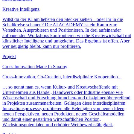
Kreative Intelligenz
Willst du der KI am liebsten den Stecker ziehen – oder ihr in die
Schaltkreise schauen? Die AI ACADEMY ist ein Raum zum
Verstehen, Ausprobieren und Positionieren. In drei aufeinander
aufbauenden Workshops konfrontieren wir die Kreativwirtschaft mit
künstlicher Intelligenz und umgekehrt. Das Ergebnis ist offen. Aber
wer neugierig bleibt, kann nur profitieren.
Projekt
Cross Innovation Made In Saxony
Cross-Innovation, Co-Creation, interdisziplinäre Kooperation...
… so nennt man es, wenn Kultur- und Kreativschaffende mit
Unternehmen aus Handel, Handwerk oder Industrie ebenso wie
Wissenschaft und Forschung branchen- und disziplinenübergreifend
in Projekten zusammenarbeiten. Gelingen diese interdisziplinären
Innovationsprozesse, profitieren alle Beteiligten von neuen Ideen,
neuen Perspektiven, neuen Produkten, neuen Geschäftsmodellen
und damit einer gestärkten wirtschaftlichen Position,
Wachstumspotentialen und erhöhter Wettbewerbsfähigkeit.