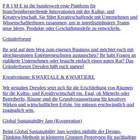
P R I M E ist die bundesweit erste Plattform für
branchenübergreifende Innovationen mit der Kultur- und
Kreativwirtschaft. Sie führt Kreativschaffende mit Unternehmen und
WissenschaftlerInnen zusammen, um in interdisziplinären Teams
neue Ideen, Produkte oder Geschäftsmodelle zu entwickeln.
Gründerforum
Ihr seid auf dem Weg zum eigenen Business und möchtet euch mit
gleichgesinnten EntrepreneurInnen austauschen? Ihr habt Fragen an
etablierte Unternehmen oder braucht einfach einen guten Rat? Das
Gründerforum Dresden hilft euch starten!
Kreativräume: KWARTALE & KWARTIERE
Wir gestalten Dresden setzt sich für die Erschließung von Räumen
für die Kultur- und Kreativwirtschaft ein. Egal, ob MieterIn oder
BetreiberIn, Räume sind die Grundvoraussetzung für kreatives
Wirken und wirtschaftlichen Erfolg. Sie müssen erschwinglich und
zugänglich sein.
Global Sustainability Jam (Kooperation)
Beim Global Sustainability Jam werden mithilfe der Design-
Thinking-Methode in kleineren Gruppen Prototypen für nachhaltige