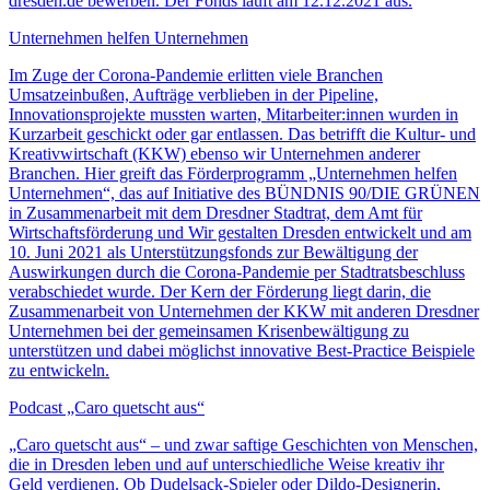
dresden.de bewerben. Der Fonds läuft am 12.12.2021 aus.
Unternehmen helfen Unternehmen
Im Zuge der Corona-Pandemie erlitten viele Branchen
Umsatzeinbußen, Aufträge verblieben in der Pipeline,
Innovationsprojekte mussten warten, Mitarbeiter:innen wurden in
Kurzarbeit geschickt oder gar entlassen. Das betrifft die Kultur- und
Kreativwirtschaft (KKW) ebenso wir Unternehmen anderer
Branchen. Hier greift das Förderprogramm „Unternehmen helfen
Unternehmen“, das auf Initiative des BÜNDNIS 90/DIE GRÜNEN
in Zusammenarbeit mit dem Dresdner Stadtrat, dem Amt für
Wirtschaftsförderung und Wir gestalten Dresden entwickelt und am
10. Juni 2021 als Unterstützungsfonds zur Bewältigung der
Auswirkungen durch die Corona-Pandemie per Stadtratsbeschluss
verabschiedet wurde. Der Kern der Förderung liegt darin, die
Zusammenarbeit von Unternehmen der KKW mit anderen Dresdner
Unternehmen bei der gemeinsamen Krisenbewältigung zu
unterstützen und dabei möglichst innovative Best-Practice Beispiele
zu entwickeln.
Podcast „Caro quetscht aus“
„Caro quetscht aus“ – und zwar saftige Geschichten von Menschen,
die in Dresden leben und auf unterschiedliche Weise kreativ ihr
Geld verdienen. Ob Dudelsack-Spieler oder Dildo-Designerin,