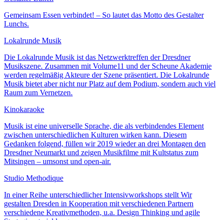
Gemeinsam Essen verbindet! – So lautet das Motto des Gestalter
Lunchs.
Lokalrunde Musik
Die Lokalrunde Musik ist das Netzwerktreffen der Dresdner
Musikszene. Zusammen mit Volume11 und der Scheune Akademie
werden regelmäßig Akteure der Szene präsentiert. Die Lokalrunde
Musik bietet aber nicht nur Platz auf dem Podium, sondern auch viel
Raum zum Vernetzen.
Kinokaraoke
Musik ist eine universelle Sprache, die als verbindendes Element
zwischen unterschiedlichen Kulturen wirken kann. Diesem
Gedanken folgend, füllen wir 2019 wieder an drei Montagen den
Dresdner Neumarkt und zeigen Musikfilme mit Kultstatus zum
Mitsingen – umsonst und open-air.
Studio Methodique
In einer Reihe unterschiedlicher Intensivworkshops stellt Wir
gestalten Dresden in Kooperation mit verschiedenen Partnern
verschiedene Kreativmethoden, u.a. Design Thinking und agile