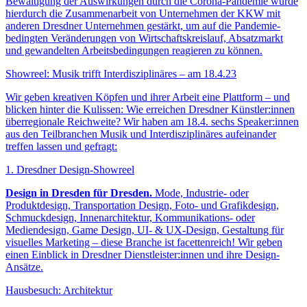
Bewältigung der Auswirkungen durch die Corona-Pandemie wurde
hierdurch die Zusammenarbeit von Unternehmen der KKW mit
anderen Dresdner Unternehmen gestärkt, um auf die Pandemie-
bedingten Veränderungen von Wirtschaftskreislauf, Absatzmarkt
und gewandelten Arbeitsbedingungen reagieren zu können.
Showreel: Musik trifft Interdisziplinäres – am 18.4.23
Wir geben kreativen Köpfen und ihrer Arbeit eine Plattform – und
blicken hinter die Kulissen: Wie erreichen Dresdner Künstler:innen
überregionale Reichweite? Wir haben am 18.4. sechs Speaker:innen
aus den Teilbranchen Musik und Interdisziplinäres aufeinander
treffen lassen und gefragt:
1. Dresdner Design-Showreel
Design in Dresden für Dresden.
Mode, Industrie- oder
Produktdesign, Transportation Design, Foto- und Grafikdesign,
Schmuckdesign, Innenarchitektur, Kommunikations- oder
Mediendesign, Game Design, UI- & UX-Design, Gestaltung für
visuelles Marketing – diese Branche ist facettenreich! Wir geben
einen Einblick in Dresdner Dienstleister:innen und ihre Design-
Ansätze.
Hausbesuch: Architektur