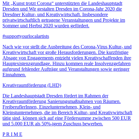
Mit „Kunst trotzt Corona“ unterstützten die Landeshauptstadt
Dresden und Wir gestalten Dresden im Corona-Jahr 2020 die
Dresdner Kultur- und Kreativwirtschaft. Insbesondere
privatwirtschaftlich getragene Veranstaltungen und Projekte im
Sommer und Herbst 2020 wurden gefördert.
#supportyourlocalartists
Nach wie vor stellt die Ausbreitung des Corona-Virus Kultur- und
Kreativwirtschaft vor große Herausforderungen. Die kurzfristige
Absage von Engagements entzieht vielen Kreativschaffenden ihre
Hauptexistenzgrundlage. Hinzu kommen reale Insolvenzgefahren
aufgrund fehlender Aufträge und Veranstaltungen sowie geringer
Einnahmen.
Kreativraumförderung (LHD)
Die Landeshauptstadt Dresden fördert im Rahmen der
Kreativraumförderung Sanierungsmaßnahmen von Räumen.
FreiberuflerInnen, Einzelunternehmen, Klein- und
Kleinstunternehmen, die im Bereich Kultur- und Kreativwirtschaft
tätig sind, können sich auf eine Fördersumme zwischen 500 EUR
und 5.000 EUR als 50%-igem Zuschuss bewerben.
P R I M E