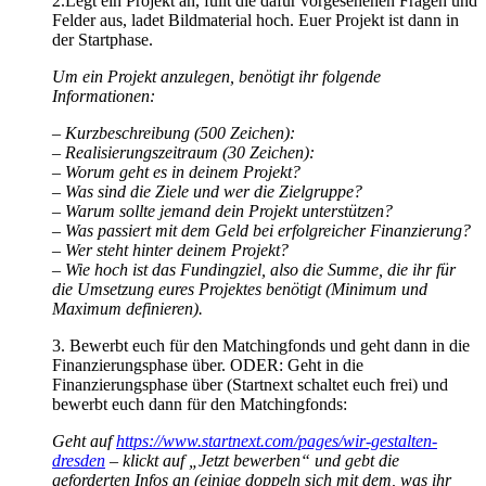
2.Legt ein Projekt an, füllt die dafür vorgesehenen Fragen und
Felder aus, ladet Bildmaterial hoch. Euer Projekt ist dann in
der Startphase.
Um ein Projekt anzulegen, benötigt ihr folgende
Informationen:
– Kurzbeschreibung (500 Zeichen):
– Realisierungszeitraum (30 Zeichen):
– Worum geht es in deinem Projekt?
– Was sind die Ziele und wer die Zielgruppe?
– Warum sollte jemand dein Projekt unterstützen?
– Was passiert mit dem Geld bei erfolgreicher Finanzierung?
– Wer steht hinter deinem Projekt?
– Wie hoch ist das Fundingziel, also die Summe, die ihr für
die Umsetzung eures Projektes benötigt (Minimum und
Maximum definieren).
3. Bewerbt euch für den Matchingfonds und geht dann in die
Finanzierungsphase über. ODER: Geht in die
Finanzierungsphase über (Startnext schaltet euch frei) und
bewerbt euch dann für den Matchingfonds:
Geht auf
https://www.startnext.com/pages/wir-gestalten-
dresden
– klickt auf „Jetzt bewerben“ und gebt die
geforderten Infos an (einige doppeln sich mit dem, was ihr