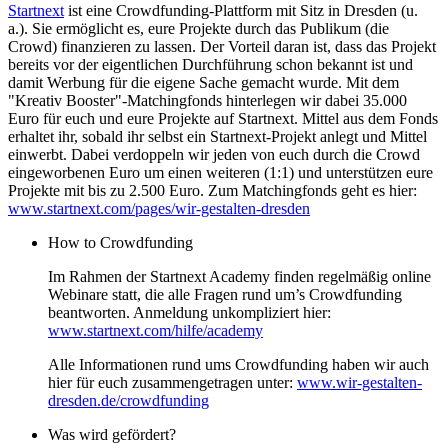
Startnext
ist eine Crowdfunding-Plattform mit Sitz in Dresden (u.
a.). Sie ermöglicht es, eure Projekte durch das Publikum (die
Crowd) finanzieren zu lassen. Der Vorteil daran ist, dass das Projekt
bereits vor der eigentlichen Durchführung schon bekannt ist und
damit Werbung für die eigene Sache gemacht wurde. Mit dem
"Kreativ Booster"-Matchingfonds hinterlegen wir dabei 35.000
Euro für euch und eure Projekte auf Startnext. Mittel aus dem Fonds
erhaltet ihr, sobald ihr selbst ein Startnext-Projekt anlegt und Mittel
einwerbt. Dabei verdoppeln wir jeden von euch durch die Crowd
eingeworbenen Euro um einen weiteren (1:1) und unterstützen eure
Projekte mit bis zu 2.500 Euro. Zum Matchingfonds geht es hier:
www.startnext.com/pages/wir-gestalten-dresden
How to Crowdfunding
Im Rahmen der Startnext Academy finden regelmäßig online
Webinare statt, die alle Fragen rund um’s Crowdfunding
beantworten. Anmeldung unkompliziert hier:
www.startnext.com/hilfe/academy
Alle Informationen rund ums Crowdfunding haben wir auch
hier für euch zusammengetragen unter:
www.wir-gestalten-
dresden.de/crowdfunding
Was wird gefördert?