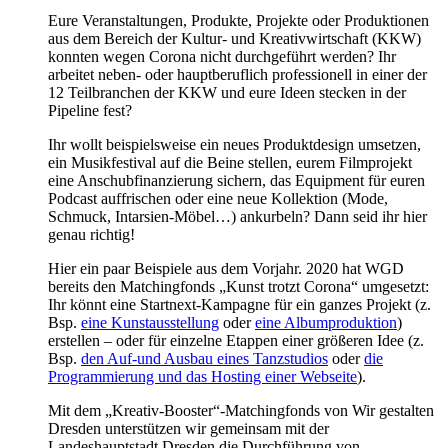
Eure Veranstaltungen, Produkte, Projekte oder Produktionen
aus dem Bereich der Kultur- und Kreativwirtschaft (KKW)
konnten wegen Corona nicht durchgeführt werden? Ihr
arbeitet neben- oder hauptberuflich professionell in einer der
12 Teilbranchen der KKW und eure Ideen stecken in der
Pipeline fest?
Ihr wollt beispielsweise ein neues Produktdesign umsetzen,
ein Musikfestival auf die Beine stellen, eurem Filmprojekt
eine Anschubfinanzierung sichern, das Equipment für euren
Podcast auffrischen oder eine neue Kollektion (Mode,
Schmuck, Intarsien-Möbel…) ankurbeln? Dann seid ihr hier
genau richtig!
Hier ein paar Beispiele aus dem Vorjahr. 2020 hat WGD
bereits den Matchingfonds „Kunst trotzt Corona“ umgesetzt:
Ihr könnt eine Startnext-Kampagne für ein ganzes Projekt (z.
Bsp.
eine Kunstausstellung
oder
eine Albumproduktion
)
erstellen – oder für einzelne Etappen einer größeren Idee (z.
Bsp.
den Auf-und Ausbau eines Tanzstudios
oder
die
Programmierung und das Hosting einer Webseite
).
Mit dem „Kreativ-Booster“-Matchingfonds von Wir gestalten
Dresden unterstützen wir gemeinsam mit der
Landeshauptstadt Dresden die Durchführung von