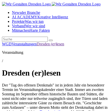
News
der Branche
AI ACADEMY
Kreative Intelligenz
Projekte
Was wir tun
Verband
Wer wir sind
Mitmachen
Harte Fakten
WGD
Veranstaltungen
Dresden (er)lesen
Veranstaltung
/
Dresden (er)lesen
Der "Tag des offenen Denkmals" ist in jedem Jahr ein besonderer
Termin im Veranstaltungskalender einer Stadt. Immer am zweiten
Sonntag im September öffnen historische Bauten und Stätten, die
sonst nicht oder nur teilweise zugänglich sind, ihre Türen und laden
zahlreiche interessierte Gäste zu einem Besuch ein. "Geschichte
zum Anfassen" – unter diesem Motto steht der Denkmaltag dabei in