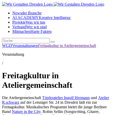
News
der Branche
AI ACADEMY
Kreative Intelligenz
Projekte
Was wir tun
Verband
Wer wir sind
Mitmachen
Harte Fakten
WGD
Veranstaltungen
Freitagkultur in Ateliergemeinschaft
Veranstaltung
/
Freitagkultur in
Ateliergemeinschaft
Die Ateliergemeinschaft
Töpferatelier Ingolf Hermann
und
Atelier
R.schwarz
auf der Leisniger Str. 24 in Dresden lädt ein zur
Freitagskultur. Musikalisches Programm bietet die junge Berliner
Band
Nature in the City
. Robin Sellin (Songwriting, Gitarre,