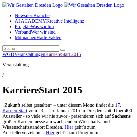
News
der Branche
AI ACADEMY
Kreative Intelligenz
Projekte
Was wir tun
Verband
Wer wir sind
Mitmachen
Harte Fakten
WGD
Veranstaltungen
KarriereStart 2015
Veranstaltung
/
KarriereStart 2015
„Zukunft selbst gestalten“ – unter diesem Motto findet die
17.
KarriereStart
vom 23. – 25. Januar 2015 in Dresden statt. Über 400
Aussteller - so viele wir nie zuvor - präsentieren sich auf
Sachsens
größter Karrieremesse am wachsenden Wirtschafts- und
Wissenschaftsstandort Dresden.
Hier
geht´s zum
Ausstellerverzeichnis.
Hier
geht´s zum Programm.