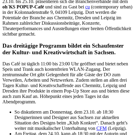
23.10. bis 25.10. präsentieren sich die Branchenverbände mit dem
oh´KS POPUP-Café
und sind zu Gast bei
cu
(contemporary urban)
in der Kolonnadenstraße 9, 04109 Leipzig. Dort werden die
Potentiale der Branche aus Chemnitz, Dresden und Leipzig im
Rahmen zahlreicher Diskussionsbeiträge, Konzerte,
Theaterperformances und Ausstellungen einer breiten Öffentlichkeit
sichtbar gemacht.
Das dreitägige Programm bildet ein Schaufenster
der Kultur- und Kreativwirtschaft in Sachsen.
Das Café ist täglich 11:00 bis 23:00 Uhr geöffnet und bietet neben
Speis und Trank auch kostenfreien WLAN-Zugang. Der
zentrumsnahe Ort gibt Gelegenheit für alle Gäste der DO zum
Verweilen, Arbeiten und Netzwerken. Zudem stellen an allen drei
Tagen Kultur- und Kreativschaffende aus Chemnitz, Leipzig und
Dresden ihre Produkte in einem Pop-Up Store aus und bieten diese
auch zum Kauf an. Höhepunkt eines jeden Tages ist das
Abendprogramm.
So diskutieren am Donnerstag, dem 23.10. ab 18:30
Designerinnen und Designer aus Sachsen zur aktuellen
Situation des Designs beim „Klub Konkret“. Danach geht’s
weiter mit musikalischer Unterhaltung von
CFM
(Leipzig).
Am Freitag, dem 24.10. kann ab 18:30 mit der Autorin und