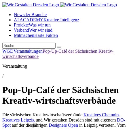
News
der Branche
AI ACADEMY
Kreative Intelligenz
Projekte
Was wir tun
Verband
Wer wir sind
Mitmachen
Harte Fakten
WGD
Veranstaltungen
Pop-Up-Café der Sächsischen Kreativ-
wirtschaftsverbände
Veranstaltung
/
Pop-Up-Café der Sächsischen
Kreativ-wirtschaftsverbände
Die sächsischen Kreativwirtschaftsverbände
Kreatives Chemnitz
,
Kreatives Leipzig
und Wir gestalten Dresden sind mit eigenem
DO-
Spot
auf der diesjährigen
Designers Open
in Leipzig vertreten. Vom