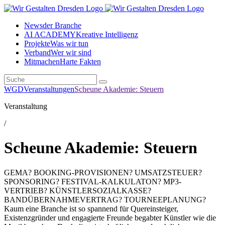
News
der Branche
AI ACADEMY
Kreative Intelligenz
Projekte
Was wir tun
Verband
Wer wir sind
Mitmachen
Harte Fakten
WGD
Veranstaltungen
Scheune Akademie: Steuern
Veranstaltung
/
Scheune Akademie: Steuern
GEMA? BOOKING-PROVISIONEN? UMSATZSTEUER?
SPONSORING? FESTIVAL-KALKULATON? MP3-
VERTRIEB? KÜNSTLERSOZIALKASSE?
BANDÜBERNAHMEVERTRAG? TOURNEEPLANUNG?
Kaum eine Branche ist so spannend für Quereinsteiger,
Existenzgründer und engagierte Freunde begabter Künstler wie die