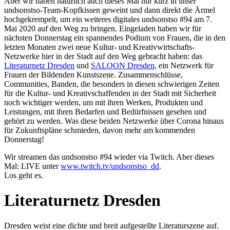
Aber wir haben natürlich auch dieses Mal nur kurz in unser
undsonstso-Team-Kopfkissen geweint und dann direkt die Ärmel
hochgekrempelt, um ein weiteres digitales undsonstso #94 am 7.
Mai 2020 auf den Weg zu bringen. Eingeladen haben wir für
nächsten Donnerstag ein spannendes Podium von Frauen, die in den
letzten Monaten zwei neue Kultur- und Kreativwirtschafts-
Netzwerke hier in der Stadt auf den Weg gebracht haben: das
Literaturnetz Dresden
und
SALOON Dresden
, ein Netzwerk für
Frauen der Bildenden Kunstszene. Zusammenschlüsse,
Communities, Banden, die besonders in diesen schwierigen Zeiten
für die Kultur- und Kreativschaffenden in der Stadt mit Sicherheit
noch wichtiger werden, um mit ihren Werken, Produkten und
Leistungen, mit ihren Bedarfen und Bedürfnissen gesehen und
gehört zu werden. Was diese beiden Netzwerke über Corona hinaus
für Zukunftspläne schmieden, davon mehr am kommenden
Donnerstag!
Wir streamen das undsonstso #94 wieder via Twitch. Aber dieses
Mal: LIVE unter
www.twitch.tv/undsonstso_dd
.
Los geht es.
Literaturnetz Dresden
Dresden weist eine dichte und breit aufgestellte Literaturszene auf.