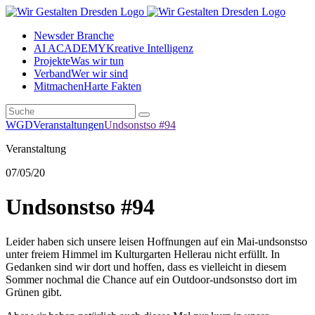
News
der Branche
AI ACADEMY
Kreative Intelligenz
Projekte
Was wir tun
Verband
Wer wir sind
Mitmachen
Harte Fakten
WGD
Veranstaltungen
Undsonstso #94
Veranstaltung
07
/05/20
Undsonstso #94
Leider haben sich unsere leisen Hoffnungen auf ein Mai-undsonstso
unter freiem Himmel im Kulturgarten Hellerau nicht erfüllt. In
Gedanken sind wir dort und hoffen, dass es vielleicht in diesem
Sommer nochmal die Chance auf ein Outdoor-undsonstso dort im
Grünen gibt.