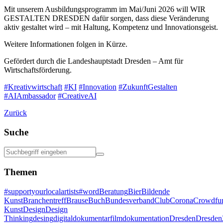
Mit unserem Ausbildungsprogramm im Mai/Juni 2026 will WIR
GESTALTEN DRESDEN dafür sorgen, dass diese Veränderung
aktiv gestaltet wird – mit Haltung, Kompetenz und Innovationsgeist.
Weitere Informationen folgen in Kürze.
Gefördert durch die Landeshauptstadt Dresden – Amt für
Wirtschaftsförderung.
#Kreativwirtschaft
#KI
#Innovation
#ZukunftGestalten
#AIAmbassador
#CreativeAI
Zurück
Suche
Themen
#supportyourlocalartists
#word
Beratung
Bier
Bildende
Kunst
Branchentreff
Brause
Buch
Bundesverband
Club
Corona
Crowdfu
Kunst
Design
Design
Thinking
desing
digital
dokumentarfilm
dokumentation
Dresden
Dresden