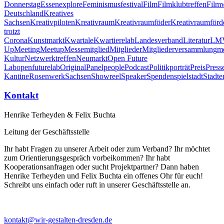
Donnerstag
Essen
explore
Feminismus
festival
Film
Filmklubtreffen
Filmw
Deutschland
Kreatives
Sachsen
Kreativpiloten
Kreativraum
Kreativraumföder
Kreativraumförd
trotzt
Corona
Kunstmarkt
Kwartale
Kwartiere
lab
Landesverband
Literatur
LM
Up
Meeting
Meetup
Messe
mitglied
Mitglieder
Mitgliederversammlung
m
Kultur
Netzwerktreffen
Neumarkt
Open Future
Lab
openfuturelab
Original
Panel
people
Podcast
Politik
porträt
Preis
Press
Kantine
Rosenwerk
Sachsen
Showreel
Speaker
Spenden
spiel
stadt
Stadte
Kontakt
Henrike Terheyden & Felix Buchta
Leitung der Geschäftsstelle
Ihr habt Fragen zu unserer Arbeit oder zum Verband? Ihr möchtet
zum Orientierungsgespräch vorbeikommen? Ihr habt
Kooperationsanfragen oder sucht Projektpartner? Dann haben
Henrike Terheyden und Felix Buchta ein offenes Ohr für euch!
Schreibt uns einfach oder ruft in unserer Geschäftsstelle an.
kontakt@wir-gestalten-dresden.de