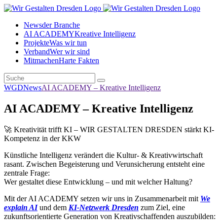
News
der Branche
AI ACADEMY
Kreative Intelligenz
Projekte
Was wir tun
Verband
Wer wir sind
Mitmachen
Harte Fakten
WGD
News
AI ACADEMY – Kreative Intelligenz
AI ACADEMY – Kreative Intelligenz
🚀 Kreativität trifft KI – WIR GESTALTEN DRESDEN stärkt KI-
Kompetenz in der KKW
Künstliche Intelligenz verändert die Kultur- & Kreativwirtschaft
rasant. Zwischen Begeisterung und Verunsicherung entsteht eine
zentrale Frage:
Wer gestaltet diese Entwicklung – und mit welcher Haltung?
Mit der AI ACADEMY setzen wir uns in Zusammenarbeit mit
We
explain AI
und dem
KI-Netzwerk Dr
esden
zum Ziel, eine
zukunftsorientierte Generation von Kreativschaffenden auszubilden: