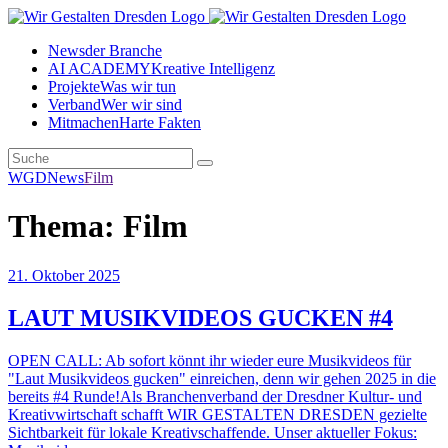
News
der Branche
AI ACADEMY
Kreative Intelligenz
Projekte
Was wir tun
Verband
Wer wir sind
Mitmachen
Harte Fakten
WGD
News
Film
Thema: Film
21. Oktober 2025
LAUT MUSIKVIDEOS GUCKEN #4
OPEN CALL: Ab sofort könnt ihr wieder eure Musikvideos für
"Laut Musikvideos gucken" einreichen, denn wir gehen 2025 in die
bereits #4 Runde!Als Branchenverband der Dresdner Kultur- und
Kreativwirtschaft schafft WIR GESTALTEN DRESDEN gezielte
Sichtbarkeit für lokale Kreativschaffende. Unser aktueller Fokus: