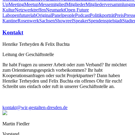
Up
Meeting
Meetup
Messe
mitglied
Mitglieder
Mitgliederversammlung
m
Kultur
Netzwerktreffen
Neumarkt
Open Future
Lab
openfuturelab
Original
Panel
people
Podcast
Politik
porträt
Preis
Press
Kantine
Rosenwerk
Sachsen
Showreel
Speaker
Spenden
spiel
stadt
Stadte
Kontakt
Henrike Terheyden & Felix Buchta
Leitung der Geschäftsstelle
Ihr habt Fragen zu unserer Arbeit oder zum Verband? Ihr möchtet
zum Orientierungsgespräch vorbeikommen? Ihr habt
Kooperationsanfragen oder sucht Projektpartner? Dann haben
Henrike Terheyden und Felix Buchta ein offenes Ohr für euch!
Schreibt uns einfach oder ruft in unserer Geschäftsstelle an.
kontakt@wir-gestalten-dresden.de
Martin Fiedler
Vorstand