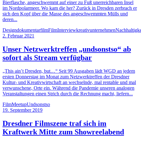
Bierflasche, angeschwemmt auf einer zu Fuß unerreichbaren Insel
im Nordpolarmeer. Wo kam die her? Zurück in Dresden zerbrach er
sich den Kopf über die Masse des angeschwemmten Mülls und
deren...
Design
dokumentarfilm
Film
Interview
kreativunternehmen
Nachhaltigke
2. Februar 2021
Unser Netzwerktreffen „undsonstso“ ab
sofort als Stream verfügbar
„This ain’t Dresden, but…“ Seit 99 Ausgaben lädt WGD an jedem
ersten Donnerstag im Monat zum Netzwerktreffen der Dresdner
Kultur- und Kreativwirtschaft an wechselnde, mal rentable und mal
verwunschene, Orte ein. Während die Pandemie unseren analogen
Veranstaltungen einen Strich durch die Rechnung macht, liefern...
Film
Meetup
Undsonstso
19. September 2019
Dresdner Filmszene traf sich im
Kraftwerk Mitte zum Showreelabend