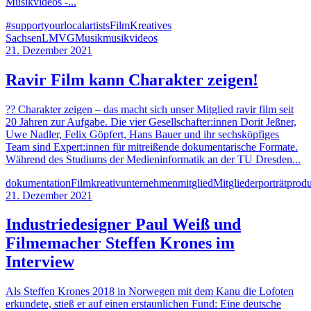
Musikvideos -...
#supportyourlocalartists
Film
Kreatives
Sachsen
LMVG
Musik
musikvideos
21. Dezember 2021
Ravir Film kann Charakter zeigen!
?? Charakter zeigen – das macht sich unser Mitglied ravir film seit
20 Jahren zur Aufgabe. Die vier Gesellschafter:innen Dorit Jeßner,
Uwe Nadler, Felix Göpfert, Hans Bauer und ihr sechsköpfiges
Team sind Expert:innen für mitreißende dokumentarische Formate.
Während des Studiums der Medieninformatik an der TU Dresden...
dokumentation
Film
kreativunternehmen
mitglied
Mitglieder
porträt
produ
21. Dezember 2021
Industriedesigner Paul Weiß und
Filmemacher Steffen Krones im
Interview
Als Steffen Krones 2018 in Norwegen mit dem Kanu die Lofoten
erkundete, stieß er auf einen erstaunlichen Fund: Eine deutsche