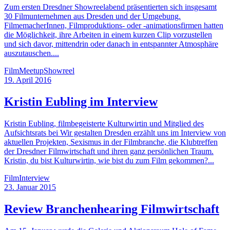
Zum ersten Dresdner Showreelabend präsentierten sich insgesamt
30 Filmunternehmen aus Dresden und der Umgebung.
FilmemacherInnen, Filmproduktions- oder -animationsfirmen hatten
die Möglichkeit, ihre Arbeiten in einem kurzen Clip vorzustellen
und sich davor, mittendrin oder danach in entspannter Atmosphäre
auszutauschen....
Film
Meetup
Showreel
19. April 2016
Kristin Eubling im Interview
Kristin Eubling, filmbegeisterte Kulturwirtin und Mitglied des
Aufsichtsrats bei Wir gestalten Dresden erzählt uns im Interview von
aktuellen Projekten, Sexismus in der Filmbranche, die Klubtreffen
der Dresdner Filmwirtschaft und ihren ganz persönlichen Traum.
Kristin, du bist Kulturwirtin, wie bist du zum Film gekommen?...
Film
Interview
23. Januar 2015
Review Branchenhearing Filmwirtschaft