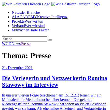
News
der Branche
AI ACADEMY
Kreative Intelligenz
Projekte
Was wir tun
Verband
Wer wir sind
Mitmachen
Harte Fakten
WGD
News
Presse
Thema: Presse
21. Dezember 2021
Die Verlegerin und Netzwerkerin Romina
Stawowy im Interview
In unserer vierten Folge (erschienen am 15.12.21) lernen wir ein
Multitalent der Medienbranche näher kennen. Die gelernte
Mediengestalterin Romina Stawowy hat schon an vielen Positionen
gezeigt, was sie kann: Als ehemalige Anzeigen- und Verlagsleiterin