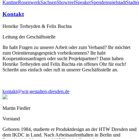
Kantine
Rosenwerk
Sachsen
Showreel
Speaker
Spenden
spiel
stadt
Stadte
Kontakt
Henrike Terheyden & Felix Buchta
Leitung der Geschäftsstelle
Ihr habt Fragen zu unserer Arbeit oder zum Verband? Ihr möchtet
zum Orientierungsgespräch vorbeikommen? Ihr habt
Kooperationsanfragen oder sucht Projektpartner? Dann haben
Henrike Terheyden und Felix Buchta ein offenes Ohr für euch!
Schreibt uns einfach oder ruft in unserer Geschäftsstelle an.
kontakt@wir-gestalten-dresden.de
Martin Fiedler
Vorstand
Geboren 1984, studierte er Produktdesign an der HTW Dresden und
dem IKDC in Lund. Nach Arbeitsaufenthalten in Berlin und