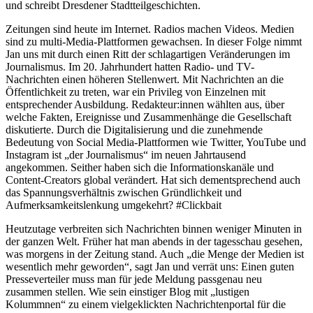
und schreibt Dresdener Stadtteilgeschichten.
Zeitungen sind heute im Internet. Radios machen Videos. Medien
sind zu multi-Media-Plattformen gewachsen. In dieser Folge nimmt
Jan uns mit durch einen Ritt der schlagartigen Veränderungen im
Journalismus. Im 20. Jahrhundert hatten Radio- und TV-
Nachrichten einen höheren Stellenwert. Mit Nachrichten an die
Öffentlichkeit zu treten, war ein Privileg von Einzelnen mit
entsprechender Ausbildung. Redakteur:innen wählten aus, über
welche Fakten, Ereignisse und Zusammenhänge die Gesellschaft
diskutierte. Durch die Digitalisierung und die zunehmende
Bedeutung von Social Media-Plattformen wie Twitter, YouTube und
Instagram ist „der Journalismus“ im neuen Jahrtausend
angekommen. Seither haben sich die Informationskanäle und
Content-Creators global verändert. Hat sich dementsprechend auch
das Spannungsverhältnis zwischen Gründlichkeit und
Aufmerksamkeitslenkung umgekehrt? #Clickbait
Heutzutage verbreiten sich Nachrichten binnen weniger Minuten in
der ganzen Welt. Früher hat man abends in der tagesschau gesehen,
was morgens in der Zeitung stand. Auch „die Menge der Medien ist
wesentlich mehr geworden“, sagt Jan und verrät uns: Einen guten
Presseverteiler muss man für jede Meldung passgenau neu
zusammen stellen. Wie sein einstiger Blog mit „lustigen
Kolummnen“ zu einem vielgeklickten Nachrichtenportal für die