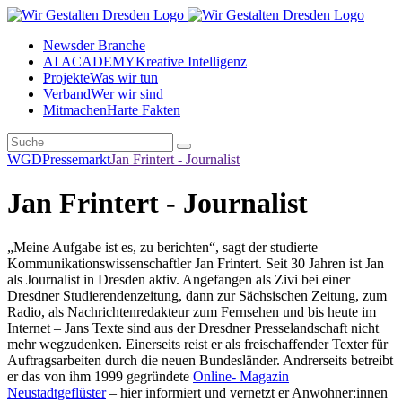
News
der Branche
AI ACADEMY
Kreative Intelligenz
Projekte
Was wir tun
Verband
Wer wir sind
Mitmachen
Harte Fakten
WGD
Pressemarkt
Jan Frintert - Journalist
Jan Frintert - Journalist
„Meine Aufgabe ist es, zu berichten“, sagt der studierte
Kommunikationswissenschaftler Jan Frintert. Seit 30 Jahren ist Jan
als Journalist in Dresden aktiv. Angefangen als Zivi bei einer
Dresdner Studierendenzeitung, dann zur Sächsischen Zeitung, zum
Radio, als Nachrichtenredakteur zum Fernsehen und bis heute im
Internet – Jans Texte sind aus der Dresdner Presselandschaft nicht
mehr wegzudenken. Einerseits reist er als freischaffender Texter für
Auftragsarbeiten durch die neuen Bundesländer. Andrerseits betreibt
er das von ihm 1999 gegründete
Online- Magazin
Neustadtgeflüster
– hier informiert und vernetzt er Anwohner:innen