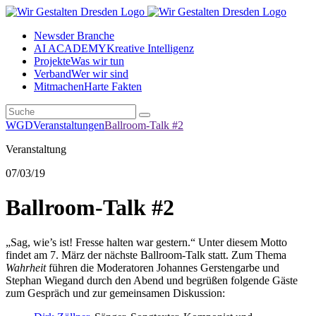
News
der Branche
AI ACADEMY
Kreative Intelligenz
Projekte
Was wir tun
Verband
Wer wir sind
Mitmachen
Harte Fakten
WGD
Veranstaltungen
Ballroom-Talk #2
Veranstaltung
07
/03/19
Ballroom-Talk #2
„Sag, wie’s ist! Fresse halten war gestern.“ Unter diesem Motto
findet am 7. März der nächste Ballroom-Talk statt. Zum Thema
Wahrheit
führen die Moderatoren Johannes Gerstengarbe und
Stephan Wiegand durch den Abend und begrüßen folgende Gäste
zum Gespräch und zur gemeinsamen Diskussion: