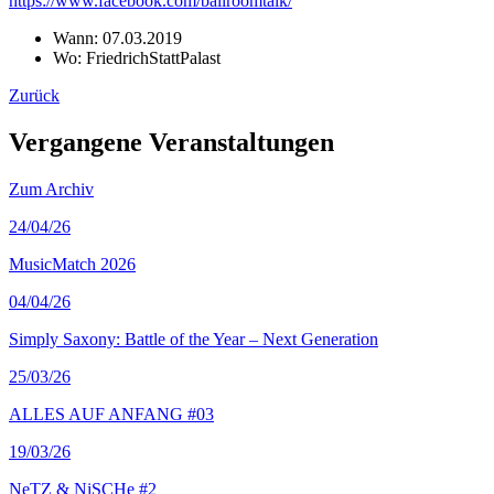
https://www.facebook.com/ballroomtalk/
Wann:
07.03.2019
Wo:
FriedrichStattPalast
Zurück
Vergangene Veranstaltungen
Zum Archiv
24
/04/26
MusicMatch 2026
04
/04/26
Simply Saxony: Battle of the Year – Next Generation
25
/03/26
ALLES AUF ANFANG #03
19
/03/26
NeTZ & NiSCHe #2