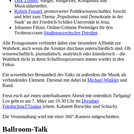
Dirk Zöllner
, Sänger, Songtexter, Komponist und
Musicaldarsteller,
Robert Feustel
, promovierter Politikwissenschaftler, forscht
und lehrt zum Thema ‚Populismus und Demokratie in der
Stadt‘ an der Friedrich-Schiller-Universität in Jena,
Johannes Filous, Online-Grimme Preisträger für den
Twitteraccount
Straßengezwitscher Dresden
Alle Protagonisten verbindet dabei eine besondere Affinität zur
Wahrheit, auch wenn die Ansätze durchaus unterschiedlich sind. Ob
wissenschaftlich, journalistisch, analytisch oder künstlerisch – die
Wahrheit rückt in ihren Schaffensprozessen immer wieder in den
Fokus.
Ein wesentlicher Bestandteil des Talks ist außerdem die Musik als
verbindendes Element. Diesmal mit dabei ist
Michael Winkler
und
Band.
Freut euch auf einen unterhaltsamen Abend mit ordentlich Tiefgang!
Los geht es am 7. März um 19.30 Uhr im
Dresdner
FriedrichstaTTpalast
(ehem. Kabarett Breschke und Schuch).
Die Veranstaltung wird mit einer 360°-Kamera mitgeschnitten.
Ballroom-Talk