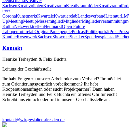
Deutschland
Kreatives
Sachsen
Kreativpiloten
Kreativraum
Kreativraumföder
Kreativraumförd
trotzt
Corona
Kunstmarkt
Kwartale
Kwartiere
lab
Landesverband
Literatur
LM
Up
Meeting
Meetup
Messe
mitglied
Mitglieder
Mitgliederversammlung
m
Kultur
Netzwerktreffen
Neumarkt
Open Future
Lab
openfuturelab
Original
Panel
people
Podcast
Politik
porträt
Preis
Press
Kantine
Rosenwerk
Sachsen
Showreel
Speaker
Spenden
spiel
stadt
Stadte
Kontakt
Henrike Terheyden & Felix Buchta
Leitung der Geschäftsstelle
Ihr habt Fragen zu unserer Arbeit oder zum Verband? Ihr möchtet
zum Orientierungsgespräch vorbeikommen? Ihr habt
Kooperationsanfragen oder sucht Projektpartner? Dann haben
Henrike Terheyden und Felix Buchta ein offenes Ohr für euch!
Schreibt uns einfach oder ruft in unserer Geschäftsstelle an.
kontakt@wir-gestalten-dresden.de