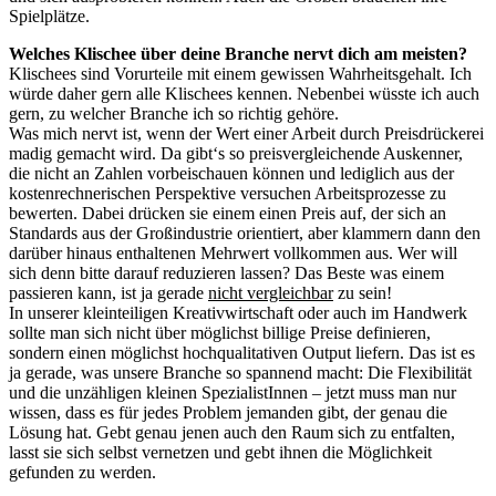
Spielplätze.
Welches Klischee über deine Branche nervt dich am meisten?
Klischees sind Vorurteile mit einem gewissen Wahrheitsgehalt. Ich
würde daher gern alle Klischees kennen. Nebenbei wüsste ich auch
gern, zu welcher Branche ich so richtig gehöre.
Was mich nervt ist, wenn der Wert einer Arbeit durch Preisdrückerei
madig gemacht wird. Da gibt‘s so preisvergleichende Auskenner,
die nicht an Zahlen vorbeischauen können und lediglich aus der
kostenrechnerischen Perspektive versuchen Arbeitsprozesse zu
bewerten. Dabei drücken sie einem einen Preis auf, der sich an
Standards aus der Großindustrie orientiert, aber klammern dann den
darüber hinaus enthaltenen Mehrwert vollkommen aus. Wer will
sich denn bitte darauf reduzieren lassen? Das Beste was einem
passieren kann, ist ja gerade
nicht vergleichbar
zu sein!
In unserer kleinteiligen Kreativwirtschaft oder auch im Handwerk
sollte man sich nicht über möglichst billige Preise definieren,
sondern einen möglichst hochqualitativen Output liefern. Das ist es
ja gerade, was unsere Branche so spannend macht: Die Flexibilität
und die unzähligen kleinen SpezialistInnen – jetzt muss man nur
wissen, dass es für jedes Problem jemanden gibt, der genau die
Lösung hat. Gebt genau jenen auch den Raum sich zu entfalten,
lasst sie sich selbst vernetzen und gebt ihnen die Möglichkeit
gefunden zu werden.