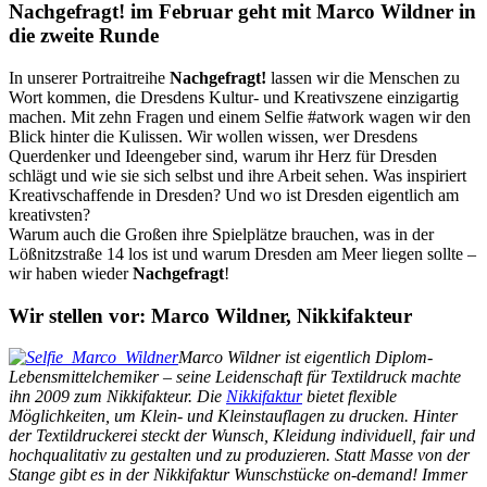
Nachgefragt! im Februar geht mit Marco Wildner in
die zweite Runde
In unserer Portraitreihe
Nachgefragt!
lassen wir die Menschen zu
Wort kommen, die Dresdens Kultur- und Kreativszene einzigartig
machen. Mit zehn Fragen und einem Selfie #atwork wagen wir den
Blick hinter die Kulissen. Wir wollen wissen, wer Dresdens
Querdenker und Ideengeber sind, warum ihr Herz für Dresden
schlägt und wie sie sich selbst und ihre Arbeit sehen. Was inspiriert
Kreativschaffende in Dresden? Und wo ist Dresden eigentlich am
kreativsten?
Warum auch die Großen ihre Spielplätze brauchen, was in der
Lößnitzstraße 14 los ist und warum Dresden am Meer liegen sollte –
wir haben wieder
Nachgefragt
!
Wir stellen vor: Marco Wildner, Nikkifakteur
Marco Wildner ist eigentlich Diplom-
Lebensmittelchemiker – seine Leidenschaft für Textildruck machte
ihn 2009 zum Nikkifakteur. Die
Nikkifaktur
bietet flexible
Möglichkeiten, um Klein- und Kleinstauflagen zu drucken. Hinter
der Textildruckerei steckt der Wunsch, Kleidung individuell, fair und
hochqualitativ zu gestalten und zu produzieren. Statt Masse von der
Stange gibt es in der Nikkifaktur Wunschstücke on-demand! Immer