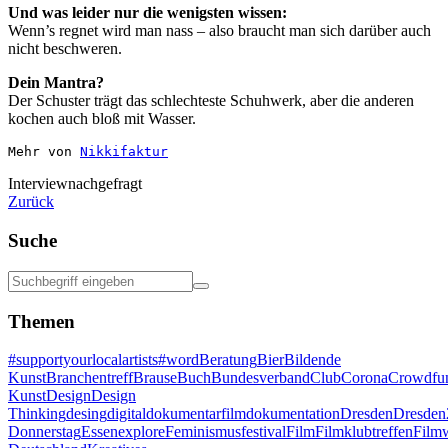
Und was leider nur die wenigsten wissen:
Wenn’s regnet wird man nass – also braucht man sich darüber auch
nicht beschweren.
Dein Mantra?
Der Schuster trägt das schlechteste Schuhwerk, aber die anderen
kochen auch bloß mit Wasser.
Mehr von 
Nikkifaktur
Interview
nachgefragt
Zurück
Suche
Themen
#supportyourlocalartists
#word
Beratung
Bier
Bildende
Kunst
Branchentreff
Brause
Buch
Bundesverband
Club
Corona
Crowdfu
Kunst
Design
Design
Thinking
desing
digital
dokumentarfilm
dokumentation
Dresden
Dresden
Donnerstag
Essen
explore
Feminismus
festival
Film
Filmklubtreffen
Filmw