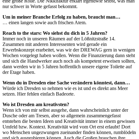
eine große Rolle. Die Nikkifaktur erklärt irgendwie selbst, was man
nur schwer in Worte gefasst bekommt.
Um in meiner Branche Erfolg zu haben, braucht man…
… einen langen sowie auch frischen Atem.
Reach to the stars: Wo siehst du dich in 5 Jahren?
Immer noch in unseren Räumen auf der Lößnitzstraße 14.
Zusammen mit anderen Interessenten wird gerade ein
Erwerbskonzept erarbeitet, was wir der DREWAG gern in wenigen
Wochen vorgelegt haben wollen. Wenn die Finanzierung dann steht
und sich die Handwerker auch noch als kompetent erweisen sollten,
dann werden wir in 5 Jahren hoffentlich unsere eigene Toilette auf
der Etage haben.
Wenn du in Dresden eine Sache verändern könntest, dann…
Würde ich Dresden so nehmen wie es ist und es direkt ans Meer
setzen. Hier fehlen einfach Badeorte.
Wo ist Dresden am kreativsten?
Wenn ich von mir selbst ausgehe, dann wahrscheinlich unter der
Dusche oder am Tresen, aber so allgemein zusammengefasst
entstehen die besten Ideen und Kreativität immer in einem gewissen
Umfeld bzw. Kontext. Kreativität wird vom Ort erst erlaubt! Dort
wo Menschen ungezwungen zueinander finden können, rumblödeln
und sich ausprobieren können. Auch die Großen brauchen ihre