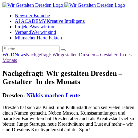
News
der Branche
AI ACADEMY
Kreative Intelligenz
Projekte
Was wir tun
Verband
Wer wir sind
Mitmachen
Harte Fakten
WGD
News
Nachgefragt: Wir gestalten Dresden – Gestalter_In des
Monats
Nachgefragt: Wir gestalten Dresden –
Gestalter_In des Monats
Dresden:
Nikkis machen Leute
Dresden hat sich als Kunst- und Kulturstadt schon seit vielen Jahren
einen Namen gemacht. Neben Museen, Kunstsammlungen und
barocken Bauwerken hat Dresden aber auch als Kreativstadt viel zu
bieten: Junge Startups, neue Kreativräume und Lust auf mehr – wir
sind Dresdens Kreativpotenzial auf der Spur!