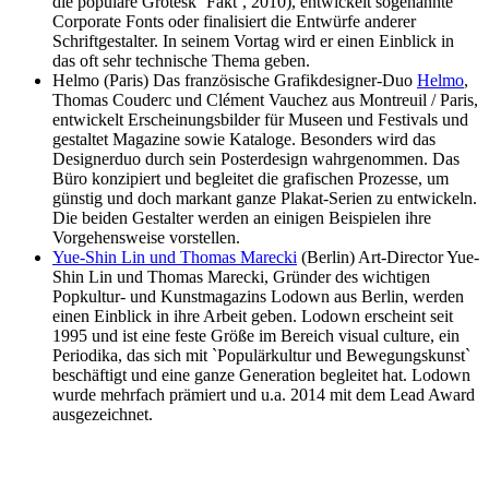
die populäre Grotesk ’Fakt’, 2010), entwickelt sogenannte
Corporate Fonts oder finalisiert die Entwürfe anderer
Schriftgestalter. In seinem Vortag wird er einen Einblick in
das oft sehr technische Thema geben.
Helmo (Paris) Das französische Grafikdesigner-Duo
Helmo
,
Thomas Couderc und Clément Vauchez aus Montreuil / Paris,
entwickelt Erscheinungsbilder für Museen und Festivals und
gestaltet Magazine sowie Kataloge. Besonders wird das
Designerduo durch sein Posterdesign wahrgenommen. Das
Büro konzipiert und begleitet die grafischen Prozesse, um
günstig und doch markant ganze Plakat-Serien zu entwickeln.
Die beiden Gestalter werden an einigen Beispielen ihre
Vorgehensweise vorstellen.
Yue-Shin Lin und Thomas Marecki
(Berlin) Art-Director Yue-
Shin Lin und Thomas Marecki, Gründer des wichtigen
Popkultur- und Kunstmagazins Lodown aus Berlin, werden
einen Einblick in ihre Arbeit geben. Lodown erscheint seit
1995 und ist eine feste Größe im Bereich visual culture, ein
Periodika, das sich mit `Populärkultur und Bewegungskunst`
beschäftigt und eine ganze Generation begleitet hat. Lodown
wurde mehrfach prämiert und u.a. 2014 mit dem Lead Award
ausgezeichnet.