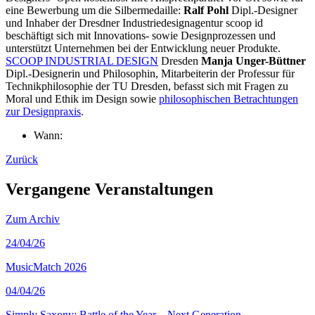
eine Bewerbung um die Silbermedaille:
Ralf Pohl
Dipl.-Designer
und Inhaber der Dresdner Industriedesignagentur scoop id
beschäftigt sich mit Innovations- sowie Designprozessen und
unterstützt Unternehmen bei der Entwicklung neuer Produkte.
SCOOP INDUSTRIAL DESIGN
Dresden
Manja Unger-Büttner
Dipl.-Designerin und Philosophin, Mitarbeiterin der Professur für
Technikphilosophie der TU Dresden, befasst sich mit Fragen zu
Moral und Ethik im Design sowie
philosophischen Betrachtungen
zur Designpraxis
.
Wann:
Zurück
Vergangene Veranstaltungen
Zum Archiv
24
/04/26
MusicMatch 2026
04
/04/26
Simply Saxony: Battle of the Year – Next Generation