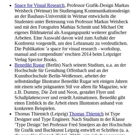
Space for Visual Research
, Professor Grafik-Design Markus
Weisbeck (Weimar) Im Studiengang Kommunikationsdesign
an der Bauhaus-Universität in Weimar entwickeln die
Studenten unter Betreuung von Professor Markus Weisbeck
und mit den Fotografen Mathias Schmitt und Michael Ott
eigenes Bildmaterial als Ausgangspunkt weiterer grafischer
Arbeiten. Eine Auswahl davon wird zum Auftakt der
Konferenz vorgestellt, um den Lehransatz zu verdeutlichen.
Die Publikation ’a space for visual research - workshop,
manual and compendium’ erschien 2014 beim Leipziger
Verlag Spector Books.
Benedikt Rugar
(Berlin) Nach seinem Studium, u.a. an der
Hochschule für Gestaltung Offenbach und an der
Kunsthochschule Berlin-Weißensee, arbeitet der
selbstständige Illustrator Benedikt Rugar seit einigen Jahren
mit einem sehr prägnanten Stil vor allem für Magazine, wie
z.B. Dummy, Die Zeit und Neon, gestaltet Flyer und
Schallplattencover und erstellt Animationen. Benedikt gibt
einen Einblick in die Arbeit einen Illustrators anhand von
konkreten Beispielen.
Thomas Thiemich (Leipzig)
Thomas Thiemich
ist Type
Designer und Type Engineer. Nach Studium in der Klasse
’Type Design’ bei Professor Fred Smeijers an der Hochschule
für Grafik und Buchkunst Leipzig entwirft er Schriften (u. a.