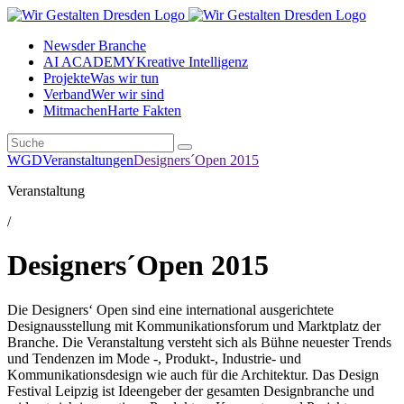
News
der Branche
AI ACADEMY
Kreative Intelligenz
Projekte
Was wir tun
Verband
Wer wir sind
Mitmachen
Harte Fakten
WGD
Veranstaltungen
Designers´Open 2015
Veranstaltung
/
Designers´Open 2015
Die Designers‘ Open sind eine international ausgerichtete
Designausstellung mit Kommunikationsforum und Marktplatz der
Branche. Die Veranstaltung versteht sich als Bühne neuester Trends
und Tendenzen im Mode -, Produkt-, Industrie- und
Kommunikationsdesign wie auch für die Architektur. Das Design
Festival Leipzig ist Ideengeber der gesamten Designbranche und