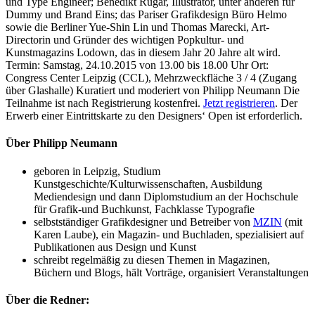
und Type Engineer; Benedikt Rugar, Illustrator, unter anderen für
Dummy und Brand Eins; das Pariser Grafikdesign Büro Helmo
sowie die Berliner Yue-Shin Lin und Thomas Marecki, Art-
Directorin und Gründer des wichtigen Popkultur- und
Kunstmagazins Lodown, das in diesem Jahr 20 Jahre alt wird.
Termin: Samstag, 24.10.2015 von 13.00 bis 18.00 Uhr Ort:
Congress Center Leipzig (CCL), Mehrzweckfläche 3 / 4 (Zugang
über Glashalle) Kuratiert und moderiert von Philipp Neumann Die
Teilnahme ist nach Registrierung kostenfrei.
Jetzt registrieren
. Der
Erwerb einer Eintrittskarte zu den Designers‘ Open ist erforderlich.
Über Philipp Neumann
geboren in Leipzig, Studium
Kunstgeschichte/Kulturwissenschaften, Ausbildung
Mediendesign und dann Diplomstudium an der Hochschule
für Grafik-und Buchkunst, Fachklasse Typografie
selbstständiger Grafikdesigner und Betreiber von
MZIN
(mit
Karen Laube), ein Magazin- und Buchladen, spezialisiert auf
Publikationen aus Design und Kunst
schreibt regelmäßig zu diesen Themen in Magazinen,
Büchern und Blogs, hält Vorträge, organisiert Veranstaltungen
Über die Redner: