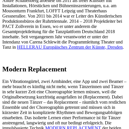
André Schallenberg arbeitete bis 2011 als freier Künstler mit
Installationen, Hörstücken und Bühneninszenierungen, u.a. am
Mousonturm Frankfurt, LOFFT Leipzig und Theaterhaus
Gessnerallee. Von 2011 bis 2014 war er Leiter des Künstlerischen
Produktionsbüros der Ruhrtriennale. 2014 – 2018 Projektleiter bei
PACT Zollverein in Essen, wo er unter anderem die
Gesamtprojektleitung für die Tanzplattform Deutschland 2018
innehatte. Seit vergangenem Jahr verantwortet er unter der
Intendanz von Carena Schlewitt die Programmleitung Theater und
Tanz in
HELLERAU Europäisches Zentrum der Künste, Dresden
.
Modern Replacement
Ein Vibrationsgürtel, zwei Armbänder, eine App und zwei Beamer –
mehr braucht es künftig nicht mehr, wenn Tänzerinnen und Tänzer
in sehr kurzer Zeit eine Choreographie lernen müssen, weil die
Originalbesetzung kurzfristig ausgefallen ist (Replacement). Dabei
sind die neuen Tänzer – das Replacement – räumlich vom restlichen
Ensemble und der Choreographin getrennt und müssen sich in
kürzester Zeit in komplizierte Rhythmen und Bewegungsabfolgen
einarbeiten. Das isolierte Lernen einer Performance ist für Tänzer
anstrengend, langwierig und oft nur bedingt erfolgreich. Die
impulsbasierte Technik
MODERN REPLACEMENT
der beiden