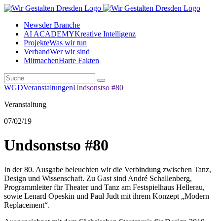
News
der Branche
AI ACADEMY
Kreative Intelligenz
Projekte
Was wir tun
Verband
Wer wir sind
Mitmachen
Harte Fakten
WGD
Veranstaltungen
Undsonstso #80
Veranstaltung
07
/02/19
Undsonstso #80
In der 80. Ausgabe beleuchten wir die Verbindung zwischen Tanz,
Design und Wissenschaft. Zu Gast sind André Schallenberg,
Programmleiter für Theater und Tanz am Festspielhaus Hellerau,
sowie Lenard Opeskin und Paul Judt mit ihrem Konzept „Modern
Replacement“.