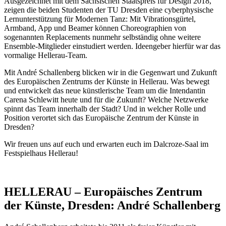
Ausgezeichnet mit dem Sächsischen Staatspreis für Design 2018,
zeigen die beiden Studenten der TU Dresden eine cyberphysische
Lernunterstützung für Modernen Tanz: Mit Vibrationsgürtel,
Armband, App und Beamer können Choreographien von
sogenannten Replacements nunmehr selbständig ohne weitere
Ensemble-Mitglieder einstudiert werden. Ideengeber hierfür war das
vormalige Hellerau-Team.
Mit André Schallenberg blicken wir in die Gegenwart und Zukunft
des Europäischen Zentrums der Künste in Hellerau. Was bewegt
und entwickelt das neue künstlerische Team um die Intendantin
Carena Schlewitt heute und für die Zukunft? Welche Netzwerke
spinnt das Team innerhalb der Stadt? Und in welcher Rolle und
Position verortet sich das Europäische Zentrum der Künste in
Dresden?
Wir freuen uns auf euch und erwarten euch im Dalcroze-Saal im
Festspielhaus Hellerau!
HELLERAU – Europäisches Zentrum
der Künste, Dresden: André Schallenberg