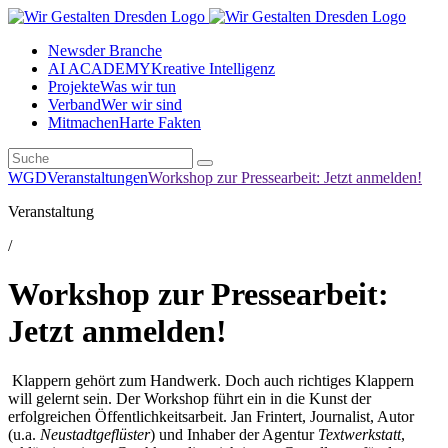
News
der Branche
AI ACADEMY
Kreative Intelligenz
Projekte
Was wir tun
Verband
Wer wir sind
Mitmachen
Harte Fakten
WGD
Veranstaltungen
Workshop zur Pressearbeit: Jetzt anmelden!
Veranstaltung
/
Workshop zur Pressearbeit:
Jetzt anmelden!
Klappern gehört zum Handwerk. Doch auch richtiges Klappern
will gelernt sein. Der Workshop führt ein in die Kunst der
erfolgreichen Öffentlichkeitsarbeit. Jan Frintert, Journalist, Autor
(u.a.
Neustadtgeflüster
) und Inhaber der Agentur
Textwerkstatt
,